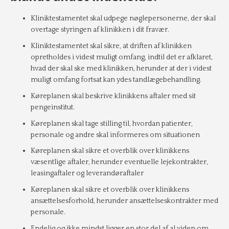
Kliniktestamentet skal udpege nøglepersonerne, der skal
overtage styringen af klinikken i dit fravær.
Kliniktestamentet skal sikre, at driften af klinikken
opretholdes i videst muligt omfang, indtil det er afklaret,
hvad der skal ske med klinikken, herunder at der i videst
muligt omfang fortsat kan ydes tandlægebehandling.
Køreplanen skal beskrive klinikkens aftaler med sit
pengeinstitut.
Køreplanen skal tage stilling til, hvordan patienter,
personale og andre skal informeres om situationen
Køreplanen skal sikre et overblik over klinikkens
væsentlige aftaler, herunder eventuelle lejekontrakter,
leasingaftaler og leverandøraftaler
Køreplanen skal sikre et overblik over klinikkens
ansættelsesforhold, herunder ansættelseskontrakter med
personale.
Endelig og ikke mindst ligger en stor del af al viden om