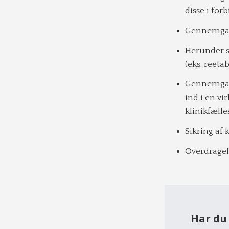
disse i fo
Gennemgang
Herunder si
(eks. reeta
Gennemgang
ind i en v
klinikfælle
Sikring af
Overdragel
Har du 