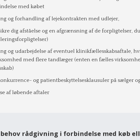
rbindelse med købet
 og forhandling af lejekontrakten med udlejer,
kre dig afståelse og en afgrænsning af de forpligtelser, d
bleringsforpligtelser)
 og udarbejdelse af eventuel klinikfællesskabsaftale, hv
irksomhed med flere tandlæger (enten en fælles virksomhed
sskab)
 konkurrence- og patientbeskyttelsesklausuler på sælger o
se af løbende aftaler
behov rådgivning i forbindelse med køb ell