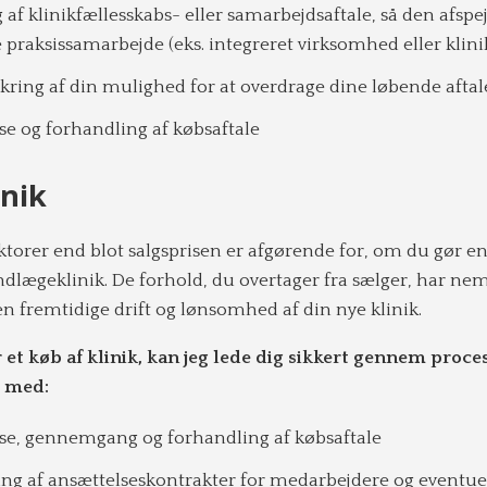
af klinikfællesskabs- eller samarbejdsaftale, så den afspej
e praksissamarbejde (eks. integreret virksomhed eller klin
ring af din mulighed for at overdrage dine løbende aftale
se og forhandling af købsaftale
inik
torer end blot salgsprisen er afgørende for, om du gør e
dlægeklinik. De forhold, du overtager fra sælger, har nem
n fremtidige drift og lønsomhed af din nye klinik.
r et køb af klinik, kan jeg lede dig sikkert gennem proc
e med:
se, gennemgang og forhandling af købsaftale
 af ansættelseskontrakter for medarbejdere og eventuel