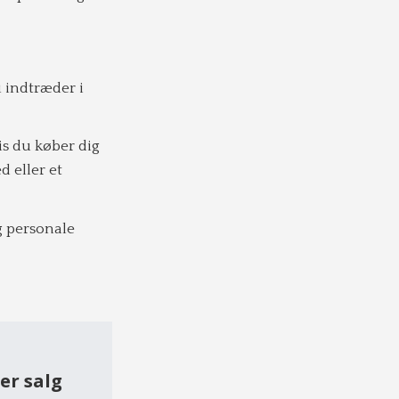
u indtræder i
is du køber dig
 eller et
g personale
er salg