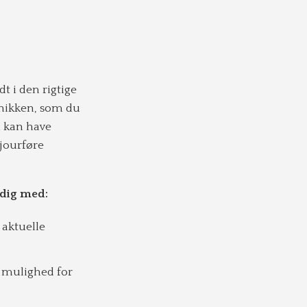
t i den rigtige
inikken, som du
m kan have
ajourføre
 dig med:
 aktuelle
 mulighed for