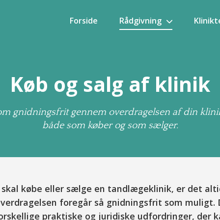
Forside
Rådgivning
Klinik
Køb og salg af klinik
m gnidningsfrit gennem overdragelsen af din klini
både som køber og som sælger.
kal købe eller sælge en tandlægeklinik, er det altid
overdragelsen foregår så gnidningsfrit som muligt. 
skellige praktiske og juridiske udfordringer, der k