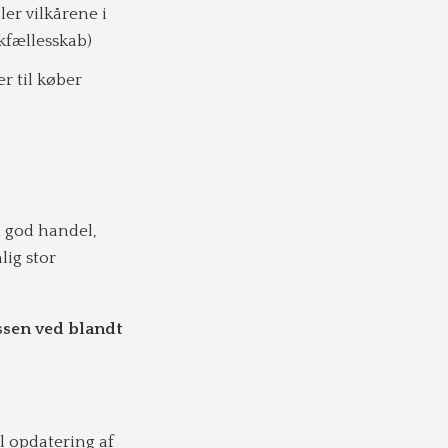
ler vilkårene i
ikfællesskab)
r til køber
n god handel,
lig stor
essen ved blandt
 opdatering af