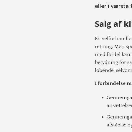
eller i værste
Salg af kl
En velforhandlet
retning. Men sp
med fordel kan 
betydning for s
løbende, selvom 
I forbindelse m
Gennemgang
ansættelse
Gennemgang
afståelse o