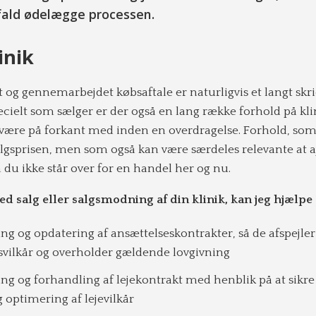
 fald ødelægge processen.
inik
 og gennemarbejdet købsaftale er naturligvis et langt skrid
ecielt som sælger er der også en lang række forhold på kl
være på forkant med inden en overdragelse. Forhold, so
algsprisen, men som også kan være særdeles relevante at 
du ikke står over for en handel her og nu.
ed salg eller salgsmodning af din klinik, kan jeg hjælpe
 og opdatering af ansættelseskontrakter, så de afspejler
svilkår og overholder gældende lovgivning
 og forhandling af lejekontrakt med henblik på at sikre
g optimering af lejevilkår