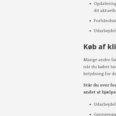
Opdatering 
dit aktuell
Forhåndssik
Udarbejdel
Køb af kl
Mange andre fak
når du køber tan
betydning for de
Står du over fo
andet at hjælp
Udarbejdel
Gennemgang