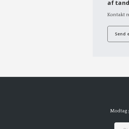
af tan
Kontakt m
Send 
Modtag g