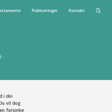
testamente
Publiceringer
Kontakt
k -
 i din
Du vil dog
an forsinke