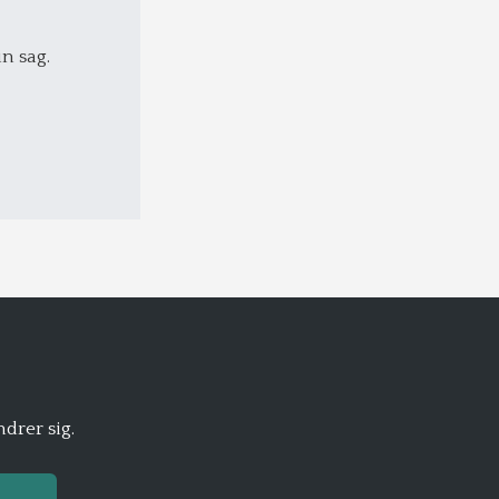
n sag.
drer sig.