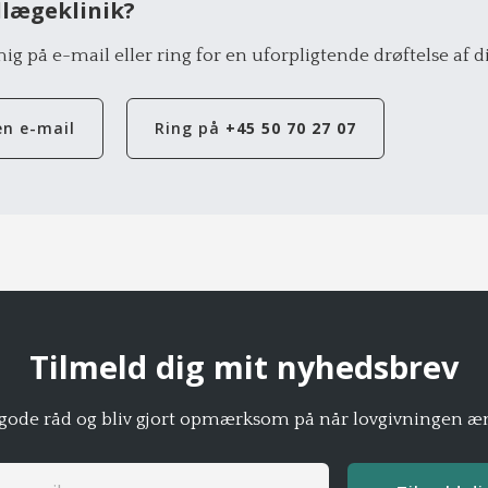
dlægeklinik?
ig på e-mail eller ring for en uforpligtende drøftelse af di
en e-mail
Ring på
+45 50 70 27 07
Tilmeld dig mit nyhedsbrev
ode råd og bliv gjort opmærksom på når lovgivningen æn